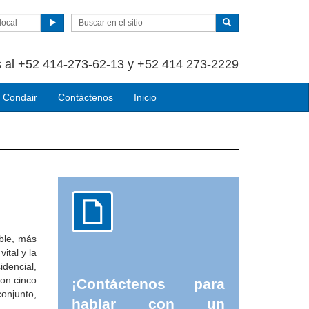
local
 al +52 414-273-62-13 y +52 414 273-2229
 Condair
Contáctenos
Inicio
ble, más
tal y la
idencial,
son cinco
¡Contáctenos para
onjunto,
hablar con un