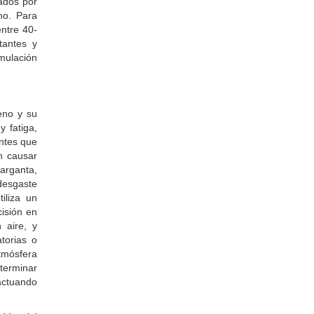
ados por
no. Para
entre 40-
tantes y
mulación
eno y su
 fatiga,
ntes que
n causar
arganta,
desgaste
iliza un
cisión en
 aire, y
atorias o
mósfera
eterminar
actuando