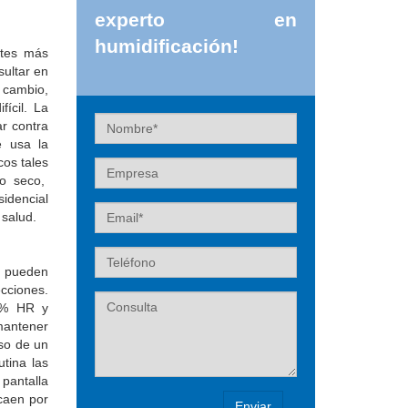
experto en
humidificación!
ntes más
sultar en
 cambio,
ícil. La
Nombre
r contra
e usa la
cos tales
Empresa
do seco,
sidencial
Email
 salud.
Teléfono
o pueden
ecciones.
Label
40% HR y
 mantener
so de un
utina las
 pantalla
caen por