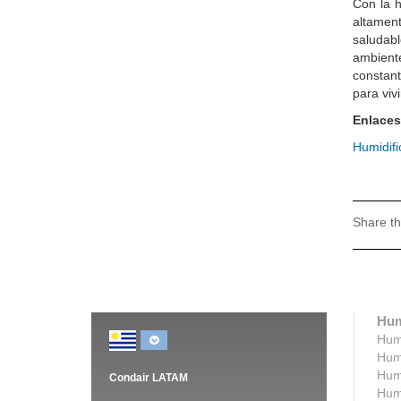
Con la h
altamen
saludab
ambient
constan
para vivi
Enlaces
Humidifi
Share th
Hum
Humi
Humi
Humi
Condair LATAM
Humi