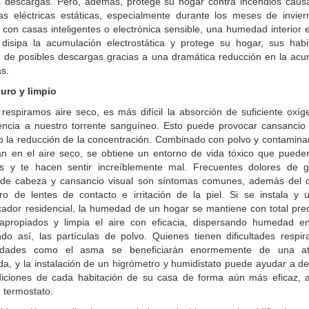
tes descargas. Pero, además, protege su hogar contra incendios caus
as eléctricas estáticas, especialmente durante los meses de invier
 con casas inteligentes o electrónica sensible, una humedad interior 
isipa la acumulación electrostática y protege su hogar, sus habi
 de posibles descargas gracias a una dramática reducción en la acu
as.
puro y limpio
espiramos aire seco, es más difícil la absorción de suficiente oxíg
encia a nuestro torrente sanguíneo. Esto puede provocar cansancio y
o la reducción de la concentración. Combinado con polvo y contamina
n en el aire seco, se obtiene un entorno de vida tóxico que puede
as y te hacen sentir increíblemente mal. Frecuentes dolores de g
 de cabeza y cansancio visual son síntomas comunes, además del 
o de lentes de contacto e irritación de la piel. Si se instala y ut
cador residencial, la humedad de un hogar se mantiene con total pre
 apropiados y limpia el aire con eficacia, dispersando humedad en
do así, las partículas de polvo. Quienes tienen dificultades respir
edades como el asma se beneficiarán enormemente de una at
da, y la instalación de un higrómetro y humidistato puede ayudar a d
diciones de cada habitación de su casa de forma aún más eficaz, 
 termostato.