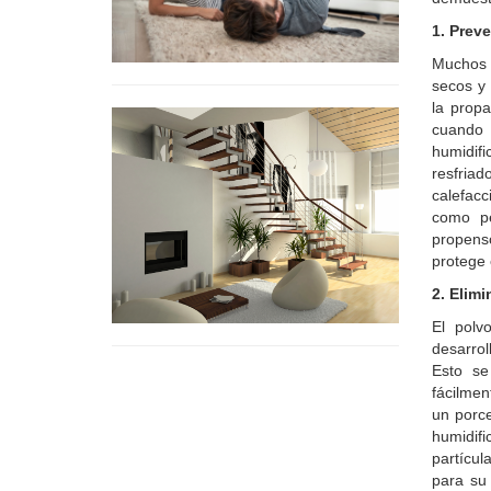
1. Prev
Muchos 
secos y 
la prop
cuando 
humidifi
resfria
calefacc
como pe
propenso
protege 
2. Elim
El polv
desarrol
Esto se
fácilmen
un porc
humidifi
partícul
para su