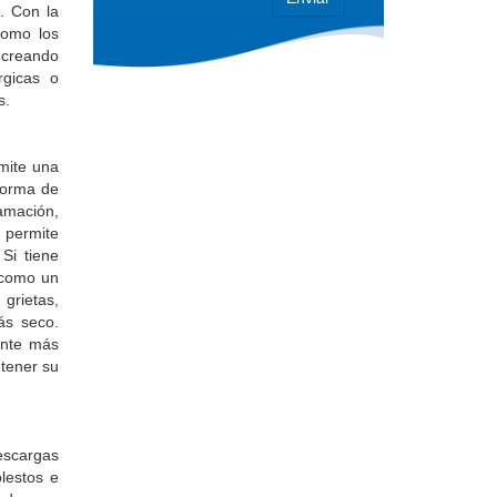
. Con la
como los
, creando
rgicas o
s.
mite una
 forma de
amación,
 permite
Si tiene
 como un
grietas,
ás seco.
ante más
tener su
escargas
olestos e