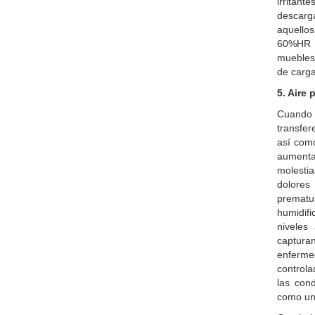
irritan
descarg
aquellos
60%HR d
muebles
de carg
5. Aire 
Cuando r
transfer
así com
aumenta
molesti
dolores
prematur
humidifi
niveles
capturan
enferm
controla
las con
como un