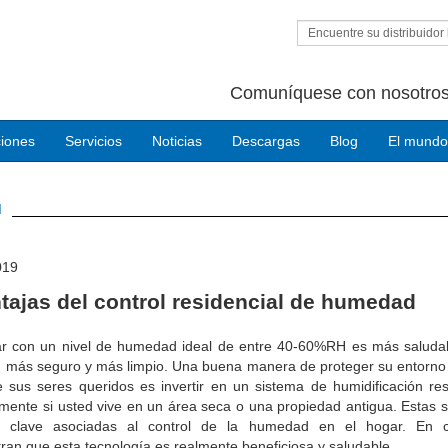
Encuentre su distribuidor 
Comuníquese con nosotros
ciones
Servicios
Noticias
Descargas
Blog
El mundo
d
019
tajas del control residencial de humedad
r con un nivel de humedad ideal de entre 40-60%RH es más saluda
más seguro y más limpio. Una buena manera de proteger su entorno vi
 sus seres queridos es invertir en un sistema de humidificación res
mente si usted vive en un área seca o una propiedad antigua. Estas 
s clave asociadas al control de la humedad en el hogar. En c
an que esta tecnología es realmente beneficiosa y saludable.