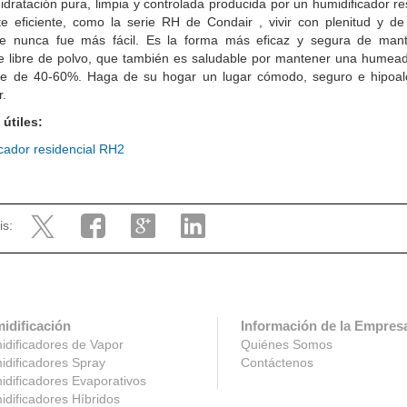
idratación pura, limpia y controlada producida por un humidificador re
te eficiente, como la serie RH de Condair , vivir con plenitud y d
le nunca fue más fácil. Es la forma más eficaz y segura de man
e libre de polvo, que también es saludable por mantener una humead 
te de 40-60%. Haga de su hogar un lugar cómodo, seguro e hipoal
r.
 útiles:
cador residencial RH2
is:
idificación
Información de la Empres
dificadores de Vapor
Quiénes Somos
dificadores Spray
Contáctenos
dificadores Evaporativos
dificadores Híbridos