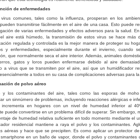
ención de enfermedades
virus comunes, tales como la influenza, prosperan en los ambie
pueden transmitirse fácilmente en el aire de una casa. Esto puede re
agación de varias enfermedades y efectos adversos para la salud. En
el aire está húmedo, la transmisión de estos virus se hace más dif
cación regulada y controlada es la mejor manera de proteger su hoga
dos y enfermedades, especialmente durante el invierno, cuando s
ión, que normalmente seca el aire interior. Además, animales domésti
rros, gatos y loros pueden enfermarse debido al aire demasia
 a virus que se transmiten por el aire, así que un humidificador re
esencialmente a todos en su casa de complicaciones adversas para la
inación de polvo aéreo
o y los contaminantes del aire, tales como las esporas de moh
lar un sinnúmero de problemas, incluyendo reacciones alérgicas e inf
 incrementa en hogares con un nivel de humedad inferior al 
te puede convertirse en un problema difícil de superar. Sin embargo,
entaje de humedad relativa suficiente en todo momento mediante el u
cador residencial mantiene a raya el polvo y los contaminantes. Agl
as aéreas y hace que se precipiten. Es como aplicar un protector de
 smartphone en un baño de vapor, donde el polvo y contaminantes 