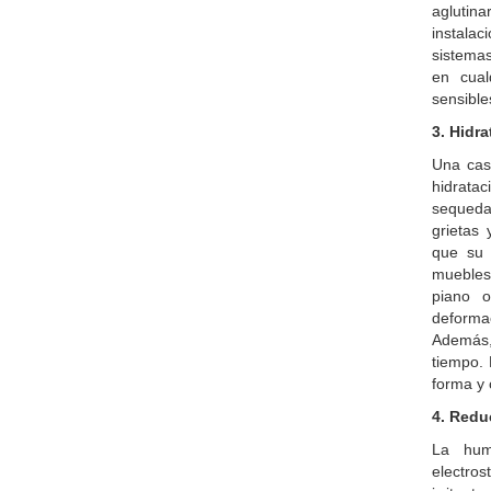
aglutin
instala
sistemas
en cual
sensible
3. Hidr
Una cas
hidratac
sequeda
grietas
que su 
muebles
piano o
deforma
Además,
tiempo.
forma y 
4. Redu
La humi
electros