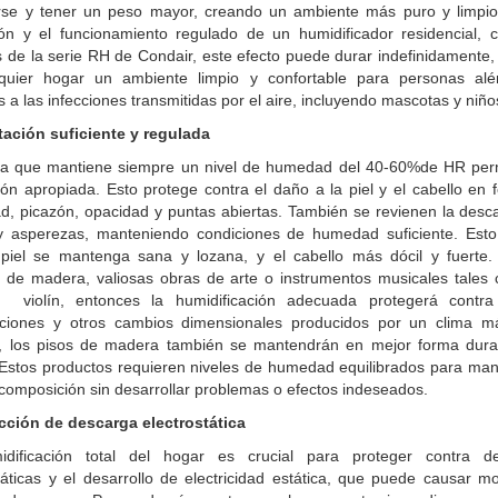
arse y tener un peso mayor, creando un ambiente más puro y limpio
ción y el funcionamiento regulado de un humidificador residencial, 
 de la serie RH de Condair, este efecto puede durar indefinidamente
quier hogar un ambiente limpio y confortable para personas alé
s a las infecciones transmitidas por el aire, incluyendo mascotas y niño
atación suficiente y regulada
a que mantiene siempre un nivel de humedad del 40-60%de HR per
ión apropiada. Esto protege contra el daño a la piel y el cabello en
d, picazón, opacidad y puntas abiertas. También se revienen la desc
 y asperezas, manteniendo condiciones de humedad suficiente. Esto
piel se mantenga sana y lozana, y el cabello más dócil y fuerte. 
 de madera, valiosas obras de arte o instrumentos musicales tales
 violín, entonces la humidificación adecuada protegerá contra 
ciones y otros cambios dimensionales producidos por un clima m
 los pisos de madera también se mantendrán en mejor forma dur
 Estos productos requieren niveles de humedad equilibrados para man
composición sin desarrollar problemas o efectos indeseados.
cción de descarga electrostática
dificación total del hogar es crucial para proteger contra d
táticas y el desarrollo de electricidad estática, que puede causar m