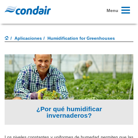
Toggle
Menu
navigati
Aplicaciones
Humidification for Greenhouses
¿Por qué humidificar
invernaderos?
Los niveles constantes y uniformes de humedad permiten que las