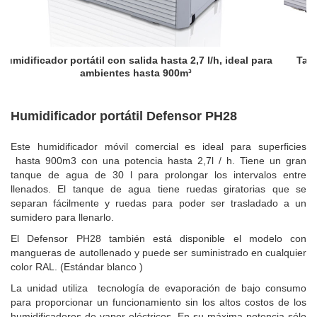
sta 2,7 l/h, ideal para
Tanque de agua de 30 l con ruedas y a
900m³
un fácil llenado sin carga
Humidificador portátil Defensor PH28
Este humidificador móvil comercial es ideal para superficies
hasta 900m3 con una potencia hasta 2,7l / h. Tiene un gran
tanque de agua de 30 l para prolongar los intervalos entre
llenados. El tanque de agua tiene ruedas giratorias que se
separan fácilmente y ruedas para poder ser trasladado a un
sumidero para llenarlo.
El Defensor PH28 también está disponible el modelo con
mangueras de autollenado y puede ser suministrado en cualquier
color RAL. (Estándar blanco )
La unidad utiliza tecnología de evaporación de bajo consumo
para proporcionar un funcionamiento sin los altos costos de los
humidificadores de vapor eléctricos. En su máxima potencia sólo