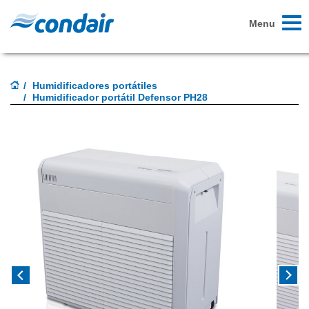
Toggl
Menu
naviga
Humidificadores portátiles
Humidificador portátil Defensor PH28
Previous
Next