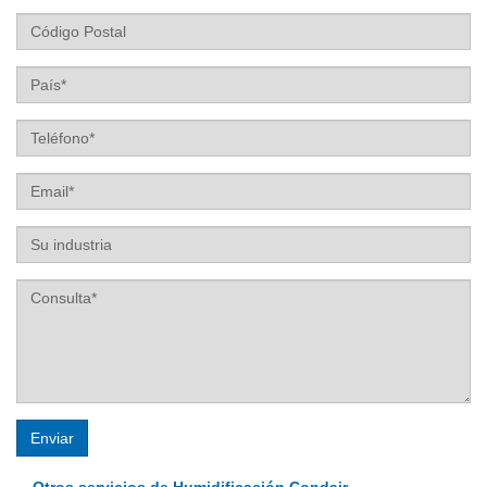
Estado
Código
Postal
País
Teléfono
Email
Su
industria
Los campos marcados con * son obligatorios
Enviar