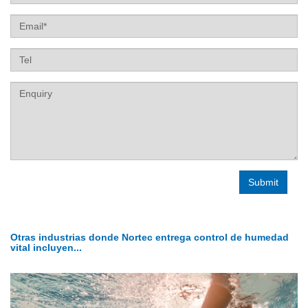
Email
Tel
Label
Otras industrias donde Nortec entrega control de humedad
vital incluyen...