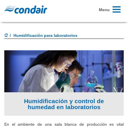
Toggle
Menu
navigati
Humidificación para laboratorios
Humidificación y control de
humedad en laboratorios
En el ambiente de una sala blanca de producción es vital