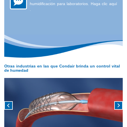
humidificación para laboratorios.
Haga clic aquí
.
Otras industrias en las que Condair brinda un control vital
de humedad