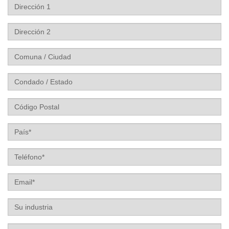
Dirección
1
Dirección
2
Comuna
/
Ciudad
Condado
/
Estado
Código
Postal
País
Teléfono
Email
Su
industria