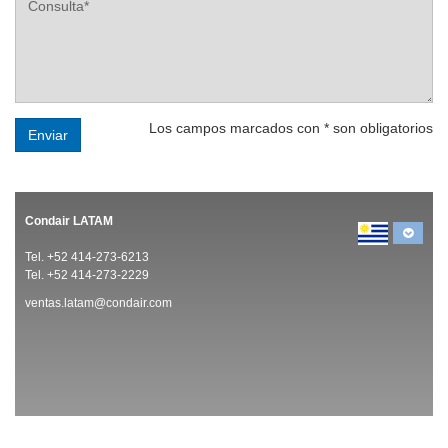
Los campos marcados con * son obligatorios
Enviar
Condair LATAM
Tel. +52 414-273-6213
Tel. +52 414-273-2229
ventas.latam@condair.com