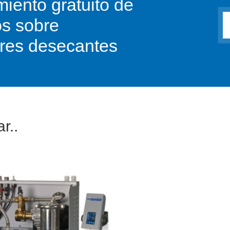
iento gratuito de
os sobre
res desecantes
r..