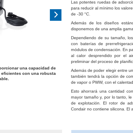
Las potentes ruedas de adsorció
para reducir al mínimo los valo
de -30 °C.
Además de los diseños están
disponemos de una amplia gama 
Dependiendo de su tamaño, los 
con baterías de prerrefrigerac
módulos de condensación. En part
al calor desprendido por el 
preliminar del proceso de planifi
porcionar una capacidad de
Los modelos Condair DA 210 a 
Además de poder elegir entre un
 eficientes con una robusta
secado de 0,6 a 2,2 kg/h. Co
también tendrá la opción de co
able.
ino
de vapor o PWW, con el calentad
Esto ahorrará una cantidad con
mayor tamaño y, por lo tanto, le
de explotación. El rotor de ad
Condair no contiene silicona. El 