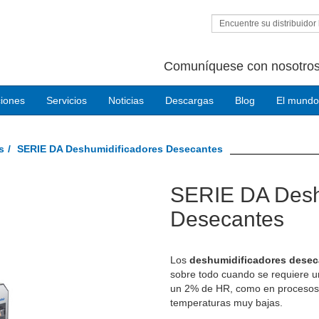
Encuentre su distribuidor 
Comuníquese con nosotros
ciones
Servicios
Noticias
Descargas
Blog
El mundo
s
SERIE DA Deshumidificadores Desecantes
SERIE DA Desh
Next
Desecantes
Los
deshumidificadores desec
sobre todo cuando se requiere 
un 2% de HR, como en procesos 
temperaturas muy bajas.