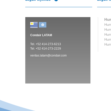
Hum
Humi
Humi
Humi
Condair LATAM
Humi
Tel. +52 414-273-6213
Humi
Tel. +52 414-273-2229
ventas.latam@condair.com