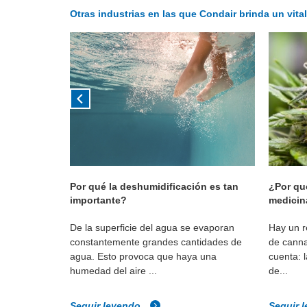
Otras industrias en las que Condair brinda un vit
ducción
Por qué la deshumidificación es tan
¿Por qu
importante?
medicin
 y eficiencia
De la superficie del agua se evaporan
Hay un re
constantemente grandes cantidades de
de canna
agua. Esto provoca que haya una
cuenta: 
humedad del aire ...
de...
Seguir leyendo
Seguir 