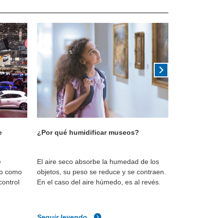
e
¿Por qué humidificar museos?
¿Por qué hu
e
El aire seco absorbe la humedad de los
Los niveles
io como
objetos, su peso se reduce y se contraen.
permiten que
control
En el caso del aire húmedo, es al revés.
adecuadame
Seguir leyendo
Seguir ley