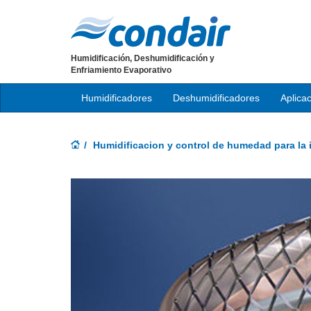
Humidificación, Deshumidificación y
Enfriamiento Evaporativo
Humidificadores
Deshumidificadores
Aplica
Humidificacion y control de humedad para la