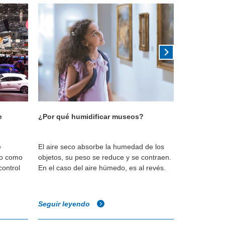
e
¿Por qué humidificar museos?
¿Por qué hu
e
El aire seco absorbe la humedad de los
Los niveles
io como
objetos, su peso se reduce y se contraen.
permiten que
control
En el caso del aire húmedo, es al revés.
adecuadame
Seguir leyendo
Seguir ley