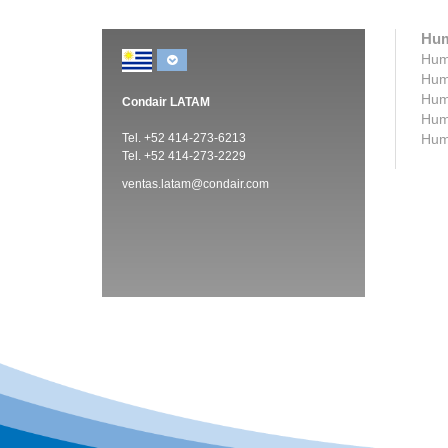
Hum
Humi
Humi
Humi
Condair LATAM
Humi
Tel. +52 414-273-6213
Humi
Tel. +52 414-273-2229
ventas.latam@condair.com