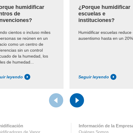
orque humidificar
¿Porque humidificar
ntros de
escuelas e
nvenciones?
instituciones?
ndo cientos o incluso miles
Humidificar escuelas reduce 
personas se reúnen en un
ausentismo hasta en un 20%
acio como un centro de
erencias sin un control
cuado de la humedad, los
eles de humedad...
uir leyendo
Seguir leyendo
idificación
Información de la Empres
dificadores de Vapor
Quiénes Somos