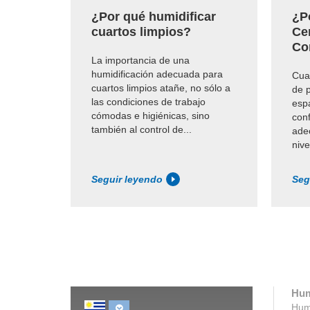
¿Por qué humidificar
¿P
cuartos limpios?
Ce
Co
La importancia de una
humidificación adecuada para
Cua
cuartos limpios atañe, no sólo a
de 
las condiciones de trabajo
esp
cómodas e higiénicas, sino
conf
también al control de...
ade
niv
Seguir leyendo
Seg
Hum
Humi