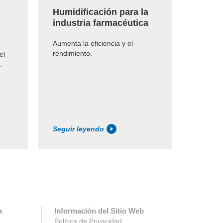
Humidificación para la
Humid
industria farmacéutica
matad
Aumenta la eficiencia y el
Reducci
rendimiento.
pérdida
el
enfriado
.
Seguir leyendo
Seguir 
a
Información del Sitio Web
Política de Privacidad