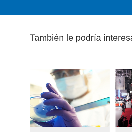
Tambi
é
n le podr
í
a interesa