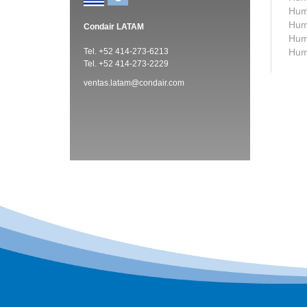
Humi
Humi
Condair LATAM
Humi
Tel. +52 414-273-6213
Humi
Tel. +52 414-273-2229
ventas.latam@condair.com