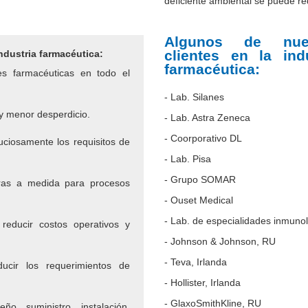
deficiente ambiental se puede red
Algunos de nues
clientes en la indu
ndustria farmacéutica:
farmacéutica:
es farmacéuticas en todo el
- Lab. Silanes
 y menor desperdicio.
- Lab. Astra Zeneca
- Coorporativo DL
ciosamente los requisitos de
- Lab. Pisa
- Grupo SOMAR
ras a medida para procesos
- Ouset Medical
- Lab. de especialidades inmuno
educir costos operativos y
- Johnson & Johnson, RU
- Teva, Irlanda
ucir los requerimientos de
- Hollister, Irlanda
- GlaxoSmithKline, RU
eño, suministro, instalación,