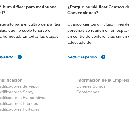
é humidificar para marihuana
¿Porque humidificar Centros d
al?
Convenciones?
quisito para el cultivo de plantas
Cuando cientos o incluso miles d
bis, que no suele tenerse en
personas se reúnen en un espac
la humedad. En todas las etapas
un centro de conferencias sin un 
adecuado de...
leyendo
Seguir leyendo
idificación
Información de la Empres
dificadores de Vapor
Quiénes Somos
dificadores Spray
Contáctenos
dificadores Evaporativos
dificadores Híbridos
dificadores Portátiles