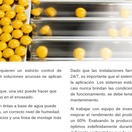
uieren un estricto control de
Dado que las instalaciones far
n soluciones acuosas se aplican
24/7, es importante que el siste
la aplicación.
Los sistemas está
casi nunca brindan las condici
 que, una vez puede hacer que
de funcionamiento, se debe tene
as en el envasado.
mantenimiento.
n tintas a base de agua puede
Al trabajar con equipo de inves
s, un correcto nivel de humedad,
mejorar el rendimiento del prod
cios y una línea de montaje más
un 60%.
Evaluando la producc
óptimos indefinidamente durant