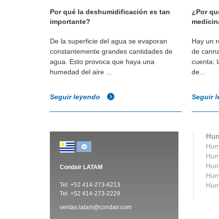
ducción
Por qué la deshumidificación es tan
¿Por qu
importante?
medicin
 y eficiencia
De la superficie del agua se evaporan
Hay un re
constantemente grandes cantidades de
de canna
agua. Esto provoca que haya una
cuenta: 
humedad del aire ...
de...
Seguir leyendo
Seguir 
Hum
Humi
Humi
Humi
Condair LATAM
Humi
Tel. +52 414-273-6213
Humi
Tel. +52 414-273-2229
ventas.latam@condair.com