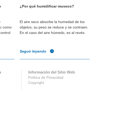
e
¿Por qué humidificar museos?
¿Por qué hu
e
El aire seco absorbe la humedad de los
Los niveles
io como
objetos, su peso se reduce y se contraen.
permiten que
control
En el caso del aire húmedo, es al revés.
adecuadame
Seguir leyendo
Seguir ley
a
Información del Sitio Web
Política de Privacidad
Copyright