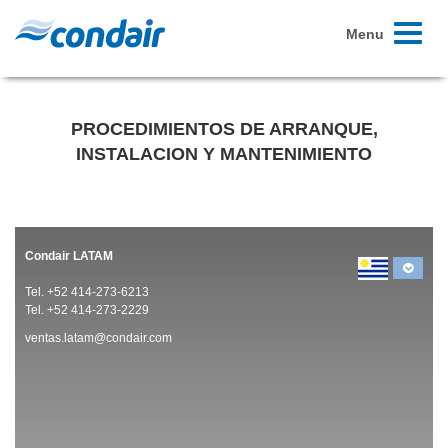
Toggle
Menu
navigati
PROCEDIMIENTOS DE ARRANQUE,
INSTALACION Y MANTENIMIENTO
Condair LATAM
Tel. +52 414-273-6213
Tel. +52 414-273-2229
ventas.latam@condair.com