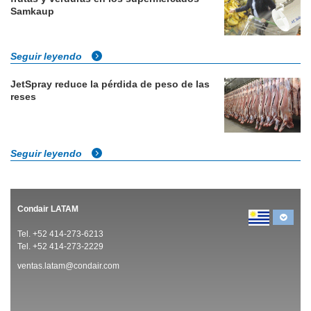
Samkaup
Seguir leyendo
JetSpray reduce la pérdida de peso de las
reses
Seguir leyendo
Condair LATAM
Tel. +52 414-273-6213
Tel. +52 414-273-2229
ventas.latam@condair.com