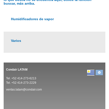
buscar, más arriba.
Humidificadores de vapor
Varios
Condair LATAM
Tel. +52 414-273-6213
Tel. +52 414-273-2229
ventas.latam@condair.com